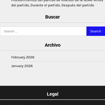
Procedimientos del partido de voleibol de la NCAA: Antes
del partido, Durante el partido, Después del partido
Buscar
Search
for:
Archivo
February 2026
January 2026
Legal