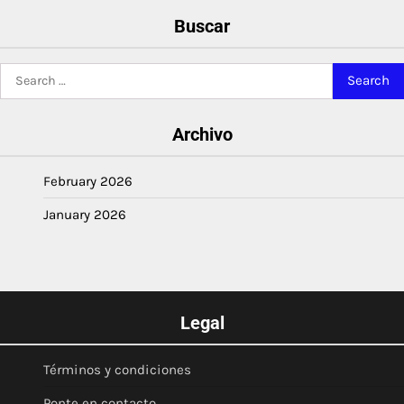
Buscar
Search
for:
Archivo
February 2026
January 2026
Legal
Términos y condiciones
Ponte en contacto