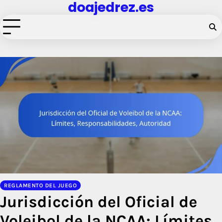
doajedrez.es
Skip
to
content
REGLAMENTO DEL JUEGO
Jurisdicción del Oficial de
Voleibol de la NCAA: Límites,