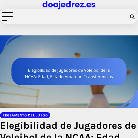
doajedrez.es
Skip
to
content
REGLAMENTO DEL JUEGO
Elegibilidad de Jugadores de
Voleibol de la NCAA: Edad,